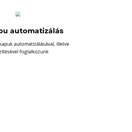
pu automatizálás
kapuk automatizálásával, illetve
zítésével foglalkozunk