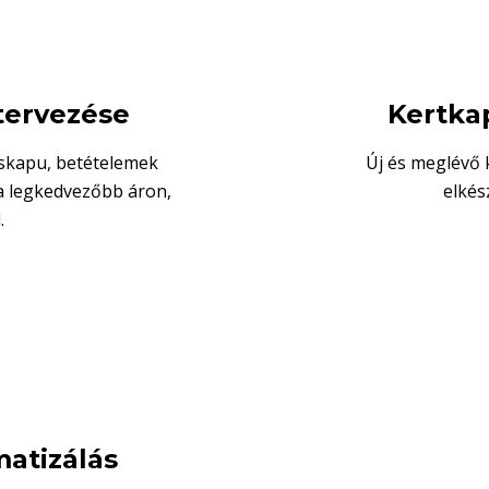
tervezése
Kertka
iskapu, betételemek
Új és meglévő 
 a legkedvezőbb áron,
elkés
.
atizálás