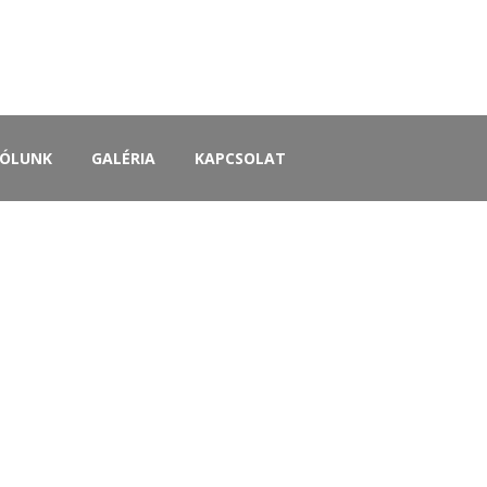
+36 20 332 4130
Info@szatmarkapu.hu
Telefonszám
E-mail
ÓLUNK
GALÉRIA
KAPCSOLAT